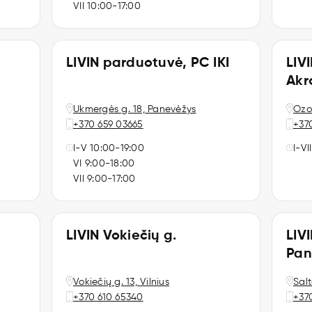
VII 10:00-17:00
LIVIN parduotuvė, PC IKI
LIV
Akr
Ukmergės g. 18, Panevėžys
Ozo 
+370 659 03665
+37
I-V 10:00-19:00
I-VI
VI 9:00-18:00
VII 9:00-17:00
LIVIN Vokiečių g.
LIV
Pa
Vokiečių g. 13, Vilnius
Salt
+370 610 65340
+370