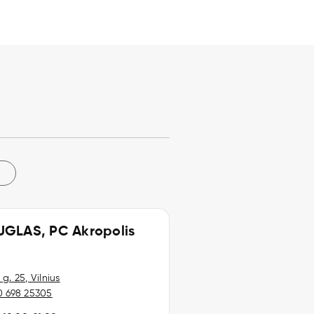
s
GLAS, PC Akropolis
g. 25, Vilnius
0 698 25305