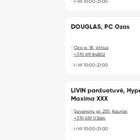
I-VII 10:00-21:00
DOUGLAS, PC Ozas
Ozo g. 18, Vilnius
+370 619 84802
I-VII 10:00-21:00
LIVIN parduotuvė, Hyp
Maxima XXX
Savanorių pr. 255, Kaunas
+370 659 03664
I-VII 10:00-21:00