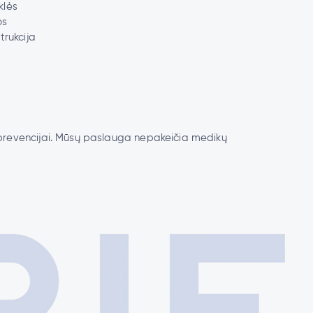
klės
os
trukcija
r prevencijai. Mūsų paslauga nepakeičia medikų