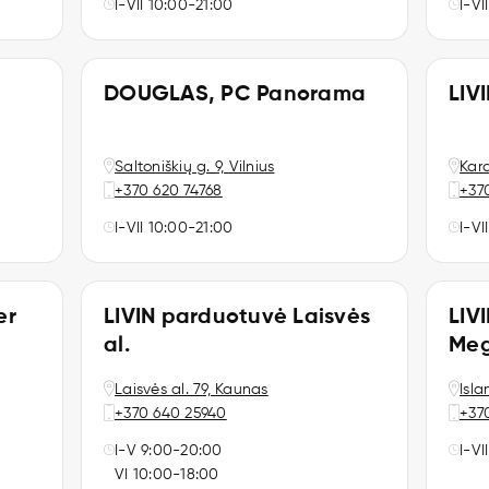
I-VII 10:00-21:00
I-VI
DOUGLAS, PC Panorama
LIV
Saltoniškių g. 9, Vilnius
Kar
+370 620 74768
+37
I-VII 10:00-21:00
I-VI
er
LIVIN parduotuvė Laisvės
LIV
al.
Me
Laisvės al. 79, Kaunas
Isla
+370 640 25940
+37
I-V 9:00-20:00
I-VI
VI 10:00-18:00