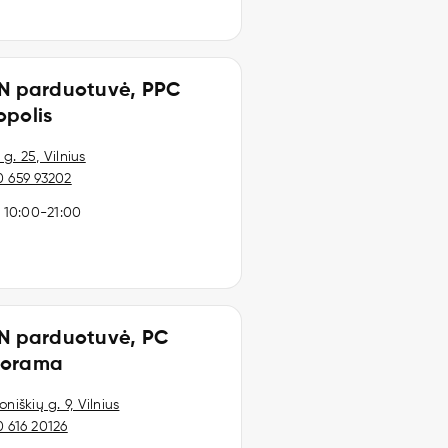
IN parduotuvė, PPC
opolis
g. 25, Vilnius
0 659 93202
I 10:00-21:00
IN parduotuvė, PC
norama
oniškių g. 9, Vilnius
 616 20126