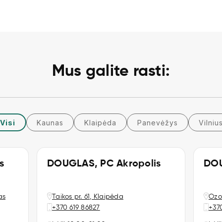
Produktai
Apie mus
Atsiliepimai
Mus galite rasti:
Visi
Kaunas
Klaipėda
Panevėžys
Vilniu
s
DOUGLAS, PC Akropolis
DOU
as
Taikos pr. 61, Klaipėda
Ozo 
+370 619 86827
+37