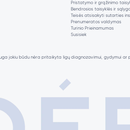
Pristatymo ir grąžinimo taisy
Bendrosios taisyklės ir sąlyg
Teisės atsisakyti sutarties ins
Prenumeratos valdymas
Turinio Prieinamumas
Susisiek
lauga jokiu būdu nėra pritaikyta ligų diagnozavimui, gydymui a